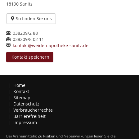
18190 Sanitz
So finden Sie uns
038209/2 88
038209/8 02 11
kontakt@weiden-apotheke-sanitz.de
Kontakt speichern
Home
Kontakt
Sitemap
Datenschutz
Verbraucherrechte
Barrierefreiheit
Impressum
Bei Arzneimitteln: Zu Risiken und Nebenwirkungen lesen Sie die