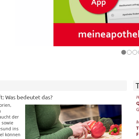
t: Was bedeutet das?
H
Q
orien,
G
h
aucht der
M
e sowie
T
esund ins
F
gel können