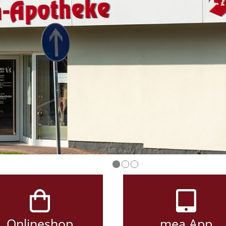
Onlineshop
mea App