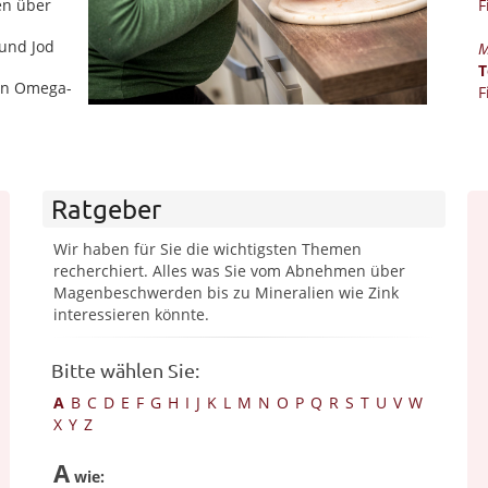
F
en über
 und Jod
M
T
 an Omega-
F
Ratgeber
Wir haben für Sie die wichtigsten Themen
recherchiert. Alles was Sie vom Abnehmen über
Magenbeschwerden bis zu Mineralien wie Zink
interessieren könnte.
Bitte wählen Sie:
A
B
C
D
E
F
G
H
I
J
K
L
M
N
O
P
Q
R
S
T
U
V
W
X
Y
Z
A
wie: