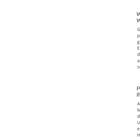
W
W
G
p
g
E
d
a
s
P
I
M
d
U
e
H