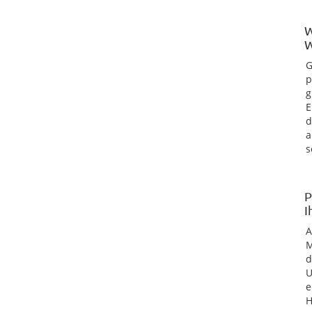
W
W
G
p
g
E
d
a
s
P
I
M
d
U
e
H