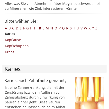
Alles was Sie vom Abnehmen über Magenbeschwerden bis
zu Mineralien wie Zink interessieren könnte.
Bitte wählen Sie:
A
B
C
D
E
F
G
H
I
J
K
L
M
N
O
P
Q
R
S
T
U
V
W
X
Y
Z
Karies
Kopfläuse
Kopfschuppen
Krebs
Karies
Karies, auch Zahnfäule genannt,
ist eine Zahnerkrankung, die mit der
Zerstörung bzw. dem Auflösen von
Zahnsubstanz durch Einwirkung von
Säuren einher geht. Diese Säuren
entstehen hauptsächlich beim Abbau