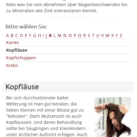
Alles was Sie vom Abnehmen über Magenbeschwerden bis
zu Mineralien wie Zink interessieren könnte.
Bitte wählen Sie:
A
B
C
D
E
F
G
H
I
J
K
L
M
N
O
P
Q
R
S
T
U
V
W
X
Y
Z
Karies
Kopfläuse
Kopfschuppen
Krebs
Kopfläuse
Bei sich durchsetzender kalter
Witterung ist man gut beraten, die
lieben Kleinen mit einer Mütze gut zu
"behüten". Doch Mützenzeit ist auch
Kopflauszeit. Und deren Behandlung
sollte bei Säuglingen und Kleinkindern
unter ärztlicher Aufsicht erfolgen. Auch