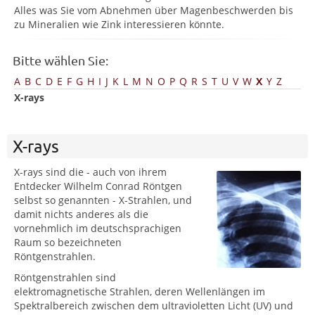
Alles was Sie vom Abnehmen über Magenbeschwerden bis
zu Mineralien wie Zink interessieren könnte.
Bitte wählen Sie:
A
B
C
D
E
F
G
H
I
J
K
L
M
N
O
P
Q
R
S
T
U
V
W
X
Y
Z
X-rays
X-rays
X-rays sind die - auch von ihrem
Entdecker Wilhelm Conrad Röntgen
selbst so genannten - X-Strahlen, und
damit nichts anderes als die
vornehmlich im deutschsprachigen
Raum so bezeichneten
Röntgenstrahlen.
Röntgenstrahlen sind
elektromagnetische Strahlen, deren Wellenlängen im
Spektralbereich zwischen dem ultravioletten Licht (UV) und