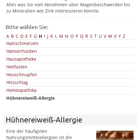
Alles was Sie vom Abnehmen über Magenbeschwerden bis
zu Mineralien wie Zink interessieren könnte.
Bitte wählen Sie:
A
B
C
D
E
F
G
H
I
J
K
L
M
N
O
P
Q
R
S
T
U
V
W
X
Y
Z
Halsschmerzen
Hämorrhoiden
Hausapotheke
Heilfasten
Heuschnupfen
Hitzschlag
Homöopathika
Hühnereiweiß-Allergie
Hühnereiweiß-Allergie
Eine der häufigsten
Nahrungsmittelallergien ist die