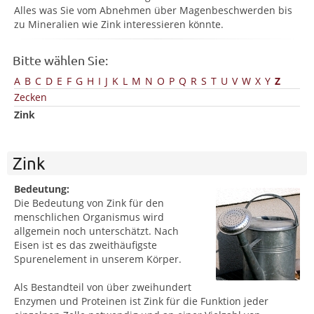
Alles was Sie vom Abnehmen über Magenbeschwerden bis
zu Mineralien wie Zink interessieren könnte.
Bitte wählen Sie:
A
B
C
D
E
F
G
H
I
J
K
L
M
N
O
P
Q
R
S
T
U
V
W
X
Y
Z
Zecken
Zink
Zink
Bedeutung:
Die Bedeutung von Zink für den
menschlichen Organismus wird
allgemein noch unterschätzt. Nach
Eisen ist es das zweithäufigste
Spurenelement in unserem Körper.
Als Bestandteil von über zweihundert
Enzymen und Proteinen ist Zink für die Funktion jeder