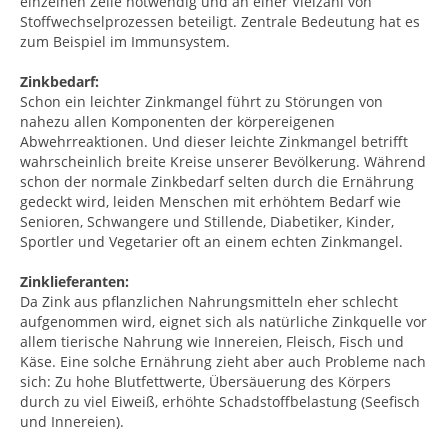
einzelnen Zelle notwendig und an einer Vielzahl von
Stoffwechselprozessen beteiligt. Zentrale Bedeutung hat es
zum Beispiel im Immunsystem.
Zinkbedarf:
Schon ein leichter Zinkmangel führt zu Störungen von
nahezu allen Komponenten der körpereigenen
Abwehrreaktionen. Und dieser leichte Zinkmangel betrifft
wahrscheinlich breite Kreise unserer Bevölkerung. Während
schon der normale Zinkbedarf selten durch die Ernährung
gedeckt wird, leiden Menschen mit erhöhtem Bedarf wie
Senioren, Schwangere und Stillende, Diabetiker, Kinder,
Sportler und Vegetarier oft an einem echten Zinkmangel.
Zinklieferanten:
Da Zink aus pflanzlichen Nahrungsmitteln eher schlecht
aufgenommen wird, eignet sich als natürliche Zinkquelle vor
allem tierische Nahrung wie Innereien, Fleisch, Fisch und
Käse. Eine solche Ernährung zieht aber auch Probleme nach
sich: Zu hohe Blutfettwerte, Übersäuerung des Körpers
durch zu viel Eiweiß, erhöhte Schadstoffbelastung (Seefisch
und Innereien).