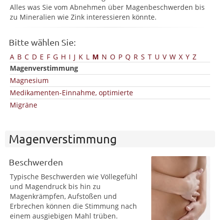
Alles was Sie vom Abnehmen über Magenbeschwerden bis
zu Mineralien wie Zink interessieren könnte.
Bitte wählen Sie:
A
B
C
D
E
F
G
H
I
J
K
L
M
N
O
P
Q
R
S
T
U
V
W
X
Y
Z
Magenverstimmung
Magnesium
Medikamenten-Einnahme, optimierte
Migräne
Magenverstimmung
Beschwerden
Typische Beschwerden wie Völlegefühl
und Magendruck bis hin zu
Magenkrämpfen, Aufstoßen und
Erbrechen können die Stimmung nach
einem ausgiebigen Mahl trüben.