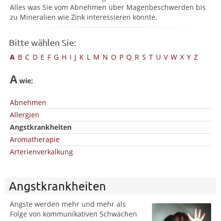
Alles was Sie vom Abnehmen über Magenbeschwerden bis
zu Mineralien wie Zink interessieren könnte.
Bitte wählen Sie:
A
B
C
D
E
F
G
H
I
J
K
L
M
N
O
P
Q
R
S
T
U
V
W
X
Y
Z
A
wie:
Abnehmen
Allergien
Angstkrankheiten
Aromatherapie
Arterienverkalkung
Angstkrankheiten
Ängste werden mehr und mehr als
Folge von kommunikativen Schwächen