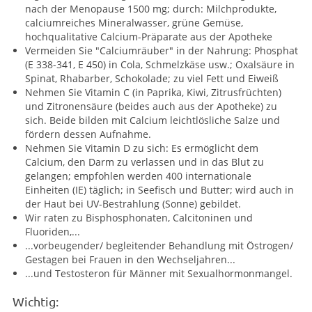
nach der Menopause 1500 mg; durch: Milchprodukte,
calciumreiches Mineralwasser, grüne Gemüse,
hochqualitative Calcium-Präparate aus der Apotheke
Vermeiden Sie "Calciumräuber" in der Nahrung: Phosphat
(E 338-341, E 450) in Cola, Schmelzkäse usw.; Oxalsäure in
Spinat, Rhabarber, Schokolade; zu viel Fett und Eiweiß
Nehmen Sie Vitamin C (in Paprika, Kiwi, Zitrusfrüchten)
und Zitronensäure (beides auch aus der Apotheke) zu
sich. Beide bilden mit Calcium leichtlösliche Salze und
fördern dessen Aufnahme.
Nehmen Sie Vitamin D zu sich: Es ermöglicht dem
Calcium, den Darm zu verlassen und in das Blut zu
gelangen; empfohlen werden 400 internationale
Einheiten (IE) täglich; in Seefisch und Butter; wird auch in
der Haut bei UV-Bestrahlung (Sonne) gebildet.
Wir raten zu Bisphosphonaten, Calcitoninen und
Fluoriden,...
...vorbeugender/ begleitender Behandlung mit Östrogen/
Gestagen bei Frauen in den Wechseljahren...
...und Testosteron für Männer mit Sexualhormonmangel.
Wichtig: