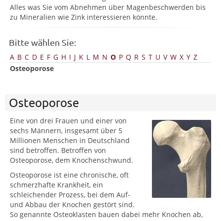
Alles was Sie vom Abnehmen über Magenbeschwerden bis
zu Mineralien wie Zink interessieren könnte.
Bitte wählen Sie:
A
B
C
D
E
F
G
H
I
J
K
L
M
N
O
P
Q
R
S
T
U
V
W
X
Y
Z
Osteoporose
Osteoporose
Eine von drei Frauen und einer von
sechs Männern, insgesamt über 5
Millionen Menschen in Deutschland
sind betroffen. Betroffen von
Osteoporose, dem Knochenschwund.
Osteoporose ist eine chronische, oft
schmerzhafte Krankheit, ein
schleichender Prozess, bei dem Auf-
und Abbau der Knochen gestört sind.
So genannte Osteoklasten bauen dabei mehr Knochen ab,