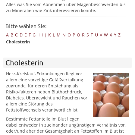
Alles was Sie vom Abnehmen über Magenbeschwerden bis
zu Mineralien wie Zink interessieren könnte.
Bitte wählen Sie:
A
B
C
D
E
F
G
H
I
J
K
L
M
N
O
P
Q
R
S
T
U
V
W
X
Y
Z
Cholesterin
Cholesterin
Herz-Kreislauf-Erkrankungen liegt vor
allem eine vorzeitige Gefäßverkalkung
zugrunde, für deren Entstehung als
Risiko-faktoren neben Bluthochdruck,
Diabetes, Übergewicht und Rauchen vor
allem eine Störung des
Fettstoffwechsels verantwortlich ist:
Bestimmte Fettanteile im Blut liegen
dabei entweder in zueinander ungünstigem Verhältnis vor,
oder/und aber der Gesamtgehalt an Fettstoffen im Blut ist