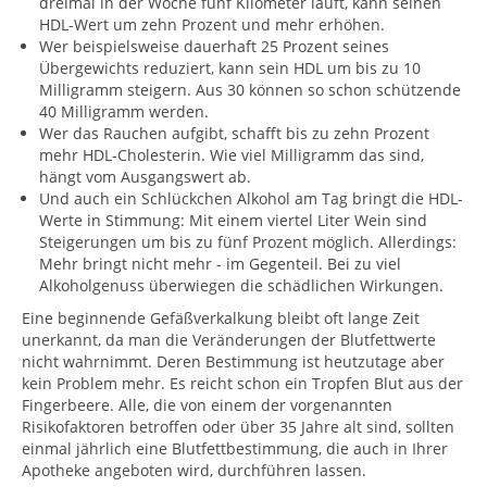
dreimal in der Woche fünf Kilometer läuft, kann seinen
HDL-Wert um zehn Prozent und mehr erhöhen.
Wer beispielsweise dauerhaft 25 Prozent seines
Übergewichts reduziert, kann sein HDL um bis zu 10
Milligramm steigern. Aus 30 können so schon schützende
40 Milligramm werden.
Wer das Rauchen aufgibt, schafft bis zu zehn Prozent
mehr HDL-Cholesterin. Wie viel Milligramm das sind,
hängt vom Ausgangswert ab.
Und auch ein Schlückchen Alkohol am Tag bringt die HDL-
Werte in Stimmung: Mit einem viertel Liter Wein sind
Steigerungen um bis zu fünf Prozent möglich. Allerdings:
Mehr bringt nicht mehr - im Gegenteil. Bei zu viel
Alkoholgenuss überwiegen die schädlichen Wirkungen.
Eine beginnende Gefäßverkalkung bleibt oft lange Zeit
unerkannt, da man die Veränderungen der Blutfettwerte
nicht wahrnimmt. Deren Bestimmung ist heutzutage aber
kein Problem mehr. Es reicht schon ein Tropfen Blut aus der
Fingerbeere. Alle, die von einem der vorgenannten
Risikofaktoren betroffen oder über 35 Jahre alt sind, sollten
einmal jährlich eine Blutfettbestimmung, die auch in Ihrer
Apotheke angeboten wird, durchführen lassen.