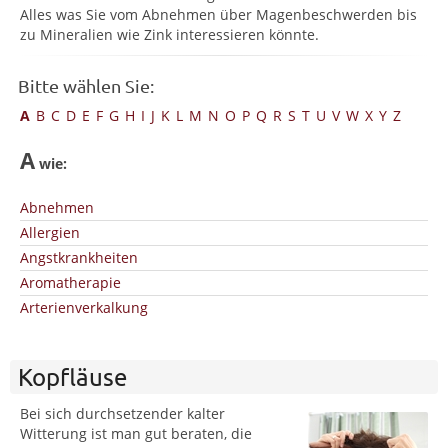
Alles was Sie vom Abnehmen über Magenbeschwerden bis
zu Mineralien wie Zink interessieren könnte.
Bitte wählen Sie:
A
B
C
D
E
F
G
H
I
J
K
L
M
N
O
P
Q
R
S
T
U
V
W
X
Y
Z
A
wie:
Abnehmen
Allergien
Angstkrankheiten
Aromatherapie
Arterienverkalkung
Kopfläuse
Bei sich durchsetzender kalter
Witterung ist man gut beraten, die