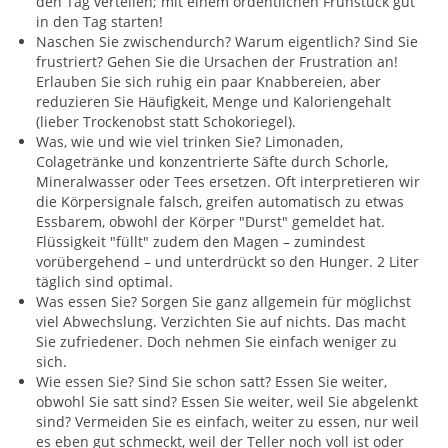
den Tag verteilen; mit einem ordentlichen Frühstück gut
in den Tag starten!
Naschen Sie zwischendurch? Warum eigentlich? Sind Sie
frustriert? Gehen Sie die Ursachen der Frustration an!
Erlauben Sie sich ruhig ein paar Knabbereien, aber
reduzieren Sie Häufigkeit, Menge und Kaloriengehalt
(lieber Trockenobst statt Schokoriegel).
Was, wie und wie viel trinken Sie? Limonaden,
Colagetränke und konzentrierte Säfte durch Schorle,
Mineralwasser oder Tees ersetzen. Oft interpretieren wir
die Körpersignale falsch, greifen automatisch zu etwas
Essbarem, obwohl der Körper "Durst" gemeldet hat.
Flüssigkeit "füllt" zudem den Magen – zumindest
vorübergehend – und unterdrückt so den Hunger. 2 Liter
täglich sind optimal.
Was essen Sie? Sorgen Sie ganz allgemein für möglichst
viel Abwechslung. Verzichten Sie auf nichts. Das macht
Sie zufriedener. Doch nehmen Sie einfach weniger zu
sich.
Wie essen Sie? Sind Sie schon satt? Essen Sie weiter,
obwohl Sie satt sind? Essen Sie weiter, weil Sie abgelenkt
sind? Vermeiden Sie es einfach, weiter zu essen, nur weil
es eben gut schmeckt, weil der Teller noch voll ist oder