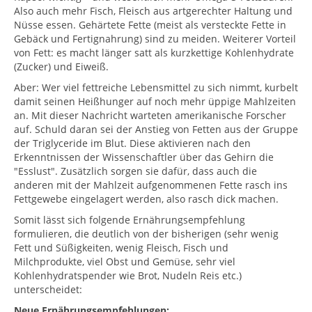
Also auch mehr Fisch, Fleisch aus artgerechter Haltung und
Nüsse essen. Gehärtete Fette (meist als versteckte Fette in
Gebäck und Fertignahrung) sind zu meiden. Weiterer Vorteil
von Fett: es macht länger satt als kurzkettige Kohlenhydrate
(Zucker) und Eiweiß.
Aber: Wer viel fettreiche Lebensmittel zu sich nimmt, kurbelt
damit seinen Heißhunger auf noch mehr üppige Mahlzeiten
an. Mit dieser Nachricht warteten amerikanische Forscher
auf. Schuld daran sei der Anstieg von Fetten aus der Gruppe
der Triglyceride im Blut. Diese aktivieren nach den
Erkenntnissen der Wissenschaftler über das Gehirn die
"Esslust". Zusätzlich sorgen sie dafür, dass auch die
anderen mit der Mahlzeit aufgenommenen Fette rasch ins
Fettgewebe eingelagert werden, also rasch dick machen.
Somit lässt sich folgende Ernährungsempfehlung
formulieren, die deutlich von der bisherigen (sehr wenig
Fett und Süßigkeiten, wenig Fleisch, Fisch und
Milchprodukte, viel Obst und Gemüse, sehr viel
Kohlenhydratspender wie Brot, Nudeln Reis etc.)
unterscheidet:
Neue Ernährungsempfehlungen: