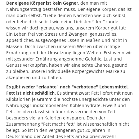
Der eigene Körper ist kein Gegner
, den man mit
Nahrungsentzug bestrafen muss. Der eigene Körper, das ist
man doch selbst. "Liebe deinen Nächsten wie dich selbst,
oder liebe dich selbst wie deine Liebsten!" Im Grunde
wissen wir doch genau, was uns, unserem Körper gut tut:
Ein Leben frei von Stress und Zwängen, genussvolles,
appetitliches, ausgewogenes Essen in Maßen und nicht in
Massen. Doch zwischen unserem Wissen über richtige
Ernährung und der Umsetzung liegen Welten. Erst wenn wir
mit gesunder Ernährung angenehme Gefühle, Lust und
Genuss verknüpfen, haben wir eine echte Chance, gesund
zu bleiben, unsere individuelle Körpergewichts-Marke zu
akzeptieren und zu halten.
Es gibt weder "erlaubte" noch "verbotene" Lebensmittel,
Fett ist nicht schädlich.
Es stimmt zwar: Fett liefert mit neun
Kilokalorien je Gramm die höchste Energiedichte unter den
Nahrungsgrundkomponenten Kohlenhydrate, Eiweiß und
Fett. Insofern lässt sich über das vermeiden von Fett
besonders viel an Kalorien einsparen. Doch der
Zusammenhang "Fett macht fett" ist wissenschaftlich nicht
belegt. So ist in den vergangenen gut 20 Jahren in
Deutschland der Anteil des Fetts am Kalorienverzehr