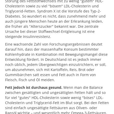
Störung des Fettstoffwechsels mit zu wenig "gutem" HDL-
Cholesterin sowie zu viel "bösem" LDL-Cholesterin und
Triglycerid-Fetten. Syndrom X ist die Vorstufe des Typ-2-
Diabetes. So wundert es nicht, dass zunehmend mehr und
auch jüngere Menschen heute an der Erkrankung leiden,
die früher als "Alterszucker" bekannt war. Die zentrale
Ursache bei dieser Stoffwechsel-Entgleisung ist eine
steigende Insulinresistenz.
Eine wachsende Zahl von Forschungsergebnissen deutet
darauf hin, dass der massenhafte Konsum bestimmter
Kohlenhydrate in Kombination mit Bewegungsmangel diese
Entwicklung fördert. In Deutschland ist es jedoch immer
noch üblich, jedem Übergewichtigen einzutrichtern, er soll,
um abzunehmen, sich mit Kartoffeln, Reis, Brot oder
Gummibärchen satt essen und Fett auch in Form von
Fleisch, Fisch und Öl meiden.
Fett jedoch ist durchaus gesund.
Wenn man die Balance
zwischen gesättigten und ungesättigten Fetten hält und so
für viel "gutes" HDL-Cholesterin sowie wenig "böses" LDL-
Cholesterin und Triglycerid-Fett im Blut sorgt. Bei den Fetten
sind einfach ungesättigte Fettsäuren aus Oliven- oder
Rapsöl wichtig – und wesentlich mehr Omega-3-Fettsäuren.