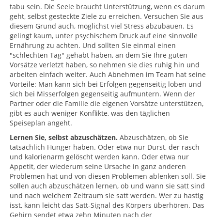
tabu sein. Die Seele braucht Unterstützung, wenn es darum
geht, selbst gesteckte Ziele zu erreichen. Versuchen Sie aus
diesem Grund auch, möglichst viel Stress abzubauen. Es
gelingt kaum, unter psychischem Druck auf eine sinnvolle
Ernährung zu achten. Und sollten Sie einmal einen
"schlechten Tag" gehabt haben, an dem Sie Ihre guten
Vorsätze verletzt haben, so nehmen sie dies ruhig hin und
arbeiten einfach weiter. Auch Abnehmen im Team hat seine
Vorteile: Man kann sich bei Erfolgen gegenseitig loben und
sich bei Misserfolgen gegenseitig aufmuntern. Wenn der
Partner oder die Familie die eigenen Vorsätze unterstützen,
gibt es auch weniger Konflikte, was den täglichen
Speiseplan angeht.
Lernen Sie, selbst abzuschätzen.
Abzuschätzen, ob Sie
tatsächlich Hunger haben. Oder etwa nur Durst, der rasch
und kalorienarm gelöscht werden kann. Oder etwa nur
Appetit, der wiederum seine Ursache in ganz anderen
Problemen hat und von diesen Problemen ablenken soll. Sie
sollen auch abzuschätzen lernen, ob und wann sie satt sind
und nach welchem Zeitraum sie satt werden. Wer zu hastig
isst, kann leicht das Satt-Signal des Körpers überhören. Das
Gehirn sendet etwa zehn Minuten nach der