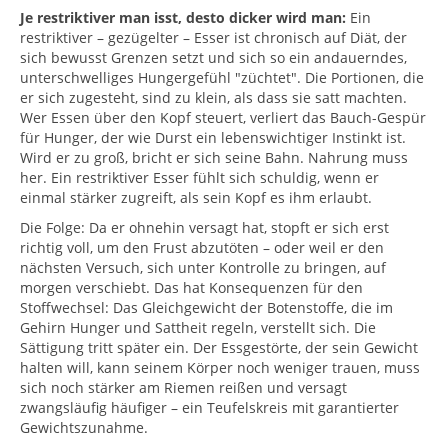
Je restriktiver man isst, desto dicker wird man:
Ein
restriktiver – gezügelter – Esser ist chronisch auf Diät, der
sich bewusst Grenzen setzt und sich so ein andauerndes,
unterschwelliges Hungergefühl "züchtet". Die Portionen, die
er sich zugesteht, sind zu klein, als dass sie satt machten.
Wer Essen über den Kopf steuert, verliert das Bauch-Gespür
für Hunger, der wie Durst ein lebenswichtiger Instinkt ist.
Wird er zu groß, bricht er sich seine Bahn. Nahrung muss
her. Ein restriktiver Esser fühlt sich schuldig, wenn er
einmal stärker zugreift, als sein Kopf es ihm erlaubt.
Die Folge: Da er ohnehin versagt hat, stopft er sich erst
richtig voll, um den Frust abzutöten – oder weil er den
nächsten Versuch, sich unter Kontrolle zu bringen, auf
morgen verschiebt. Das hat Konsequenzen für den
Stoffwechsel: Das Gleichgewicht der Botenstoffe, die im
Gehirn Hunger und Sattheit regeln, verstellt sich. Die
Sättigung tritt später ein. Der Essgestörte, der sein Gewicht
halten will, kann seinem Körper noch weniger trauen, muss
sich noch stärker am Riemen reißen und versagt
zwangsläufig häufiger – ein Teufelskreis mit garantierter
Gewichtszunahme.