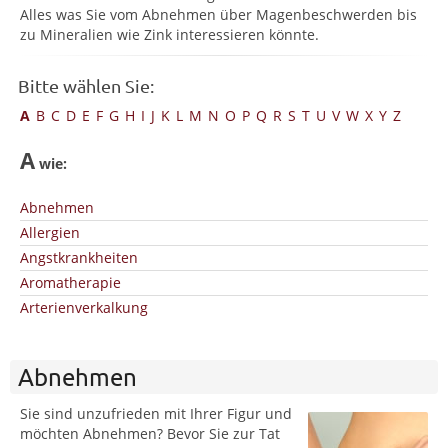
Alles was Sie vom Abnehmen über Magenbeschwerden bis
zu Mineralien wie Zink interessieren könnte.
Bitte wählen Sie:
A
B
C
D
E
F
G
H
I
J
K
L
M
N
O
P
Q
R
S
T
U
V
W
X
Y
Z
A
wie:
Abnehmen
Allergien
Angstkrankheiten
Aromatherapie
Arterienverkalkung
Abnehmen
Sie sind unzufrieden mit Ihrer Figur und
möchten Abnehmen? Bevor Sie zur Tat