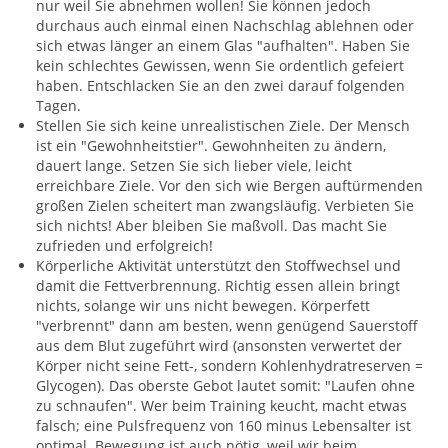
nur weil Sie abnehmen wollen! Sie können jedoch
durchaus auch einmal einen Nachschlag ablehnen oder
sich etwas länger an einem Glas "aufhalten". Haben Sie
kein schlechtes Gewissen, wenn Sie ordentlich gefeiert
haben. Entschlacken Sie an den zwei darauf folgenden
Tagen.
Stellen Sie sich keine unrealistischen Ziele. Der Mensch
ist ein "Gewohnheitstier". Gewohnheiten zu ändern,
dauert lange. Setzen Sie sich lieber viele, leicht
erreichbare Ziele. Vor den sich wie Bergen auftürmenden
großen Zielen scheitert man zwangsläufig. Verbieten Sie
sich nichts! Aber bleiben Sie maßvoll. Das macht Sie
zufrieden und erfolgreich!
Körperliche Aktivität unterstützt den Stoffwechsel und
damit die Fettverbrennung. Richtig essen allein bringt
nichts, solange wir uns nicht bewegen. Körperfett
"verbrennt" dann am besten, wenn genügend Sauerstoff
aus dem Blut zugeführt wird (ansonsten verwertet der
Körper nicht seine Fett-, sondern Kohlenhydratreserven =
Glycogen). Das oberste Gebot lautet somit: "Laufen ohne
zu schnaufen". Wer beim Training keucht, macht etwas
falsch; eine Pulsfrequenz von 160 minus Lebensalter ist
optimal. Bewegung ist auch nötig, weil wir beim