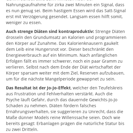
Nahrungsaufnahme für zirka zwei Minuten ein Signal, dass
es nun genug sei. Beim hastigem Essen wird das Satt-Signal
erst mit Verzögerung gesendet. Langsam essen hilft somit,
weniger zu essen.
Auch strenge Diäten sind kontraproduktiv:
Strenge Diäten
drosseln den Grundumsatz an Kalorien und programmieren
den Körper auf Zunahme. Das Kalorienknausern gaukelt
dem Leib eine Hungersnot vor. Dieser beschränkt den
Energieverbrauch auf ein Minimum. Nach anfänglichen
Erfolgen fällt es immer schwerer, noch ein paar Gramm zu
verlieren. Selbst nach dem Ende der Diät wirtschaftet der
Körper sparsam weiter mit dem Ziel, Reserven aufzubauen,
um für die nächste Mangelperiode gewappnet zu sein.
Das Resultat ist der Jo-Jo-Effekt
, welcher den Teufelskreis
aus Frustration und Fehlverhalten verstärkt. Auch die
Psyche läuft Gefahr, durch das dauernde Gewichts-Jo-Jo
Schaden zu nehmen. Diäten fördern falsches
Ernährungsverhalten, sie suggerieren zu Unrecht, dass die
Maße dünner Models reine Willenssache seien. Doch wie
bereits gesagt: Erbanlagen prägen die natürliche Statur bis
zu zwei Dritteln.