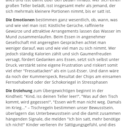
großen Teller belädt, isst insgesamt mehr als jemand, der
sich mehrmals kleinere Portionen nimmt, bis er satt ist.
Die Emotionen
bestimmen ganz wesentlich, ob, wann, was
und wie viel man isst: Köstliche Gerüche, raffinierte
Gewürze und attraktive Arrangements lassen das Wasser im
Mund zusammenlaufen. Beim Essen in angenehmer
Gesellschaft mit angeregten Gesprächen achtet man
weniger darauf, was und wie viel man zu sich nimmt. Wer
jedoch ständig Kalorien zählt und sich Gaumenfreuden
versagt, fördert Gedanken ans Essen, setzt sich selbst unter
Druck, verstärkt seine eigene Frustration und riskiert somit
viel eher "Fressattacken" als ein Lust-Esser. Und dann wäre
da noch der Kummerspeck, Resultat der Chips am einsamen
Fernsehabend oder der Schokoriegel in Stressphasen
Die Erziehung
zum Übergewichtigen beginnt in der
Kindheit: "Kind, iss deinen Teller leer!", "Was auf den Tisch
kommt, wird gegessen!", "Essen wirft man nicht weg. Damals
im Krieg..." – Tischregeln bestimmen unser Bewusstsein,
überlagern das Unterbewusstsein und die damit zusammen
hängenden Signale, die melden "Ich bin satt, mehr benötige
ich nicht!" Kinder verlieren ihr Sättigungsgefühl, und dies