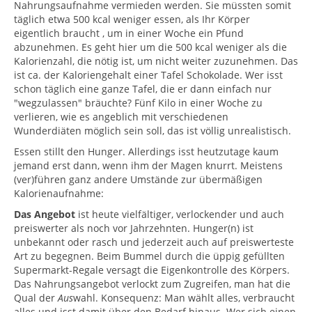
Nahrungsaufnahme vermieden werden. Sie müssten somit
täglich etwa 500 kcal weniger essen, als Ihr Körper
eigentlich braucht , um in einer Woche ein Pfund
abzunehmen. Es geht hier um die 500 kcal weniger als die
Kalorienzahl, die nötig ist, um nicht weiter zuzunehmen. Das
ist ca. der Kaloriengehalt einer Tafel Schokolade. Wer isst
schon täglich eine ganze Tafel, die er dann einfach nur
"wegzulassen" bräuchte? Fünf Kilo in einer Woche zu
verlieren, wie es angeblich mit verschiedenen
Wunderdiäten möglich sein soll, das ist völlig unrealistisch.
Essen stillt den Hunger. Allerdings isst heutzutage kaum
jemand erst dann, wenn ihm der Magen knurrt. Meistens
(ver)führen ganz andere Umstände zur übermäßigen
Kalorienaufnahme:
Das Angebot
ist heute vielfältiger, verlockender und auch
preiswerter als noch vor Jahrzehnten. Hunger(n) ist
unbekannt oder rasch und jederzeit auch auf preiswerteste
Art zu begegnen. Beim Bummel durch die üppig gefüllten
Supermarkt-Regale versagt die Eigenkontrolle des Körpers.
Das Nahrungsangebot verlockt zum Zugreifen, man hat die
Qual der
Aus
wahl. Konsequenz: Man wählt alles, verbraucht
alles und isst damit über den Bedarf hinaus. Wer sich einen