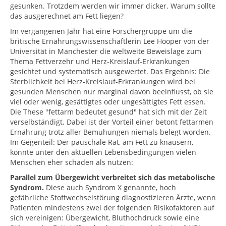
gesunken. Trotzdem werden wir immer dicker. Warum sollte
das ausgerechnet am Fett liegen?
Im vergangenen Jahr hat eine Forschergruppe um die
britische Ernährungswissenschaftlerin Lee Hooper von der
Universität in Manchester die weltweite Beweislage zum
Thema Fettverzehr und Herz-Kreislauf-Erkrankungen
gesichtet und systematisch ausgewertet. Das Ergebnis: Die
Sterblichkeit bei Herz-Kreislauf-Erkrankungen wird bei
gesunden Menschen nur marginal davon beeinflusst, ob sie
viel oder wenig, gesättigtes oder ungesättigtes Fett essen.
Die These "fettarm bedeutet gesund" hat sich mit der Zeit
verselbständigt. Dabei ist der Vorteil einer betont fettarmen
Ernährung trotz aller Bemühungen niemals belegt worden.
Im Gegenteil: Der pauschale Rat, am Fett zu knausern,
könnte unter den aktuellen Lebensbedingungen vielen
Menschen eher schaden als nutzen:
Parallel zum Übergewicht verbreitet sich das metabolische
Syndrom.
Diese auch Syndrom X genannte, hoch
gefährliche Stoffwechselstörung diagnostizieren Ärzte, wenn
Patienten mindestens zwei der folgenden Risikofaktoren auf
sich vereinigen: Übergewicht, Bluthochdruck sowie eine