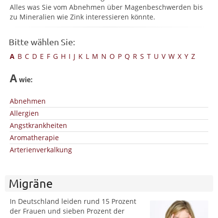
Alles was Sie vom Abnehmen über Magenbeschwerden bis
zu Mineralien wie Zink interessieren könnte.
Bitte wählen Sie:
A
B
C
D
E
F
G
H
I
J
K
L
M
N
O
P
Q
R
S
T
U
V
W
X
Y
Z
A
wie:
Abnehmen
Allergien
Angstkrankheiten
Aromatherapie
Arterienverkalkung
Migräne
In Deutschland leiden rund 15 Prozent
der Frauen und sieben Prozent der