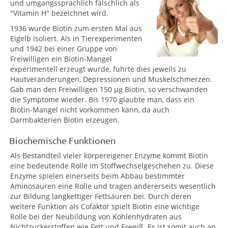
und umgangssprachlich fälschlich als
"Vitamin H" bezeichnet wird.
1936 wurde Biotin zum ersten Mal aus
Eigelb isoliert. Als in Tierexperimenten
und 1942 bei einer Gruppe von
Freiwilligen ein Biotin-Mangel
experimentell erzeugt wurde, führte dies jeweils zu
Hautveränderungen, Depressionen und Muskelschmerzen.
Gab man den Freiwilligen 150 µg Biotin, so verschwanden
die Symptome wieder. Bis 1970 glaubte man, dass ein
Biotin-Mangel nicht vorkommen kann, da auch
Darmbakterien Biotin erzeugen.
Biochemische Funktionen
Als Bestandteil vieler körpereigener Enzyme kommt Biotin
eine bedeutende Rolle im Stoffwechselgeschehen zu. Diese
Enzyme spielen einerseits beim Abbau bestimmter
Aminosäuren eine Rolle und tragen andererseits wesentlich
zur Bildung langkettiger Fettsäuren bei. Durch deren
weitere Funktion als Cofaktor spielt Biotin eine wichtige
Rolle bei der Neubildung von Kohlenhydraten aus
Nichtzuckerstoffen wie Fett und Eiweiß. Es ist somit auch an