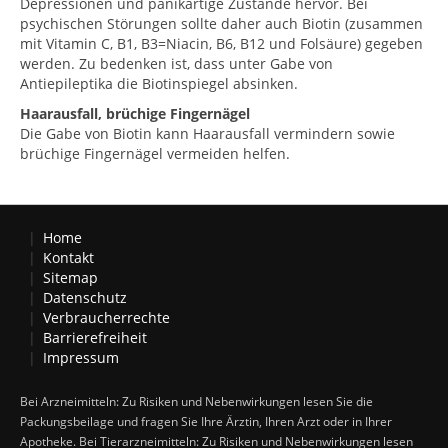
Depressionen und panikartige Zustände hervor. Bei
psychischen Störungen sollte daher auch Biotin (zusammen
mit Vitamin C, B1, B3=Niacin, B6, B12 und Folsäure) gegeben
werden. Zu bedenken ist, dass unter Gabe von
Antiepileptika die Biotinspiegel absinken.
Haarausfall, brüchige Fingernägel
Die Gabe von Biotin kann Haarausfall vermindern sowie
brüchige Fingernägel vermeiden helfen.
Home
Kontakt
Sitemap
Datenschutz
Verbraucherrechte
Barrierefreiheit
Impressum
Bei Arzneimitteln: Zu Risiken und Nebenwirkungen lesen Sie die
Packungsbeilage und fragen Sie Ihre Ärztin, Ihren Arzt oder in Ihrer
Apotheke. Bei Tierarzneimitteln: Zu Risiken und Nebenwirkungen lesen