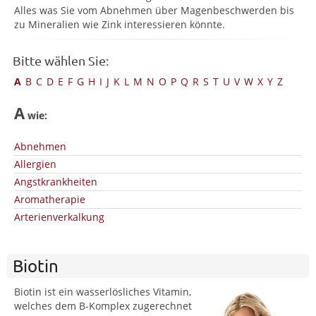
Alles was Sie vom Abnehmen über Magenbeschwerden bis
zu Mineralien wie Zink interessieren könnte.
Bitte wählen Sie:
A
B
C
D
E
F
G
H
I
J
K
L
M
N
O
P
Q
R
S
T
U
V
W
X
Y
Z
A
wie:
Abnehmen
Allergien
Angstkrankheiten
Aromatherapie
Arterienverkalkung
Biotin
Biotin ist ein wasserlösliches Vitamin,
welches dem B-Komplex zugerechnet