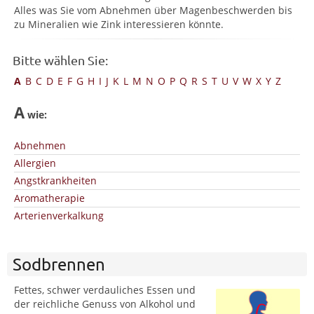
Alles was Sie vom Abnehmen über Magenbeschwerden bis
zu Mineralien wie Zink interessieren könnte.
Bitte wählen Sie:
A
B
C
D
E
F
G
H
I
J
K
L
M
N
O
P
Q
R
S
T
U
V
W
X
Y
Z
A
wie:
Abnehmen
Allergien
Angstkrankheiten
Aromatherapie
Arterienverkalkung
Sodbrennen
Fettes, schwer verdauliches Essen und
der reichliche Genuss von Alkohol und