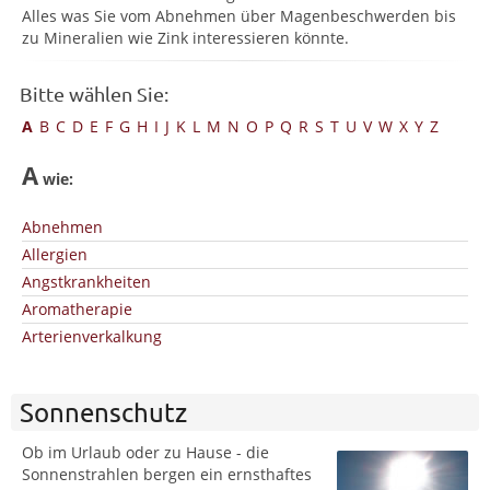
Alles was Sie vom Abnehmen über Magenbeschwerden bis
zu Mineralien wie Zink interessieren könnte.
Bitte wählen Sie:
A
B
C
D
E
F
G
H
I
J
K
L
M
N
O
P
Q
R
S
T
U
V
W
X
Y
Z
A
wie:
Abnehmen
Allergien
Angstkrankheiten
Aromatherapie
Arterienverkalkung
Sonnenschutz
Ob im Urlaub oder zu Hause - die
Sonnenstrahlen bergen ein ernsthaftes