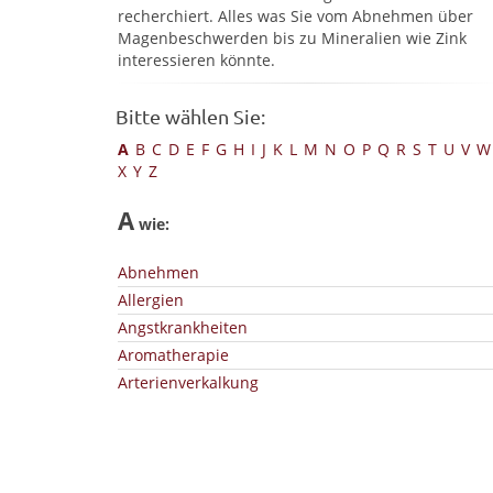
recherchiert. Alles was Sie vom Abnehmen über
Magenbeschwerden bis zu Mineralien wie Zink
interessieren könnte.
Bitte wählen Sie:
A
B
C
D
E
F
G
H
I
J
K
L
M
N
O
P
Q
R
S
T
U
V
W
X
Y
Z
A
wie:
Abnehmen
Allergien
Angstkrankheiten
Aromatherapie
Arterienverkalkung