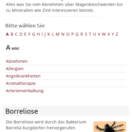
Alles was Sie vom Abnehmen über Magenbeschwerden bis
zu Mineralien wie Zink interessieren könnte.
Bitte wählen Sie:
A
B
C
D
E
F
G
H
I
J
K
L
M
N
O
P
Q
R
S
T
U
V
W
X
Y
Z
A
wie:
Abnehmen
Allergien
Angstkrankheiten
Aromatherapie
Arterienverkalkung
Borreliose
Die Borreliose wird durch das Bakterium
Borrelia burgdorferi hervorgerufen