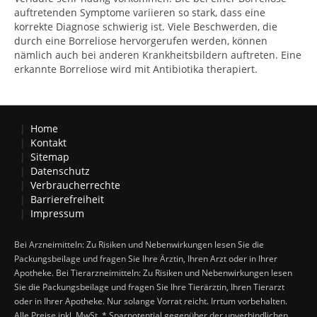
auftretenden Symptome variieren so stark, dass eine
korrekte Diagnose schwierig ist. Viele Beschwerden, die
durch eine Borreliose hervorgerufen werden, können
nämlich auch bei anderen Krankheitsbildern auftreten. Eine
erkannte Borreliose wird mit Antibiotika therapiert.
Home
Kontakt
Sitemap
Datenschutz
Verbraucherrechte
Barrierefreiheit
Impressum
Bei Arzneimitteln: Zu Risiken und Nebenwirkungen lesen Sie die
Packungsbeilage und fragen Sie Ihre Ärztin, Ihren Arzt oder in Ihrer
Apotheke. Bei Tierarzneimitteln: Zu Risiken und Nebenwirkungen lesen
Sie die Packungsbeilage und fragen Sie Ihre Tierärztin, Ihren Tierarzt
oder in Ihrer Apotheke. Nur solange Vorrat reicht. Irrtum vorbehalten.
Alle Preise inkl. MwSt. * Sparpotential gegenüber der unverbindlichen