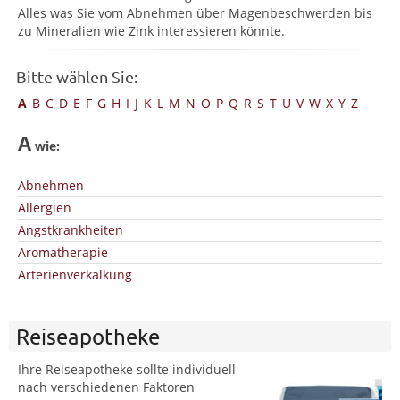
Alles was Sie vom Abnehmen über Magenbeschwerden bis
zu Mineralien wie Zink interessieren könnte.
Bitte wählen Sie:
A
B
C
D
E
F
G
H
I
J
K
L
M
N
O
P
Q
R
S
T
U
V
W
X
Y
Z
A
wie:
Abnehmen
Allergien
Angstkrankheiten
Aromatherapie
Arterienverkalkung
Reiseapotheke
Ihre Reiseapotheke sollte individuell
nach verschiedenen Faktoren