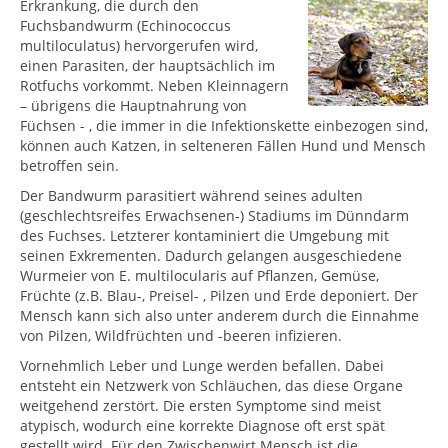
Erkrankung, die durch den
Fuchsbandwurm (Echinococcus
multiloculatus) hervorgerufen wird,
einen Parasiten, der hauptsächlich im
Rotfuchs vorkommt. Neben Kleinnagern
– übrigens die Hauptnahrung von
Füchsen - , die immer in die Infektionskette einbezogen sind,
können auch Katzen, in selteneren Fällen Hund und Mensch
betroffen sein.
Der Bandwurm parasitiert während seines adulten
(geschlechtsreifes Erwachsenen-) Stadiums im Dünndarm
des Fuchses. Letzterer kontaminiert die Umgebung mit
seinen Exkrementen. Dadurch gelangen ausgeschiedene
Wurmeier von E. multilocularis auf Pflanzen, Gemüse,
Früchte (z.B. Blau-, Preisel- , Pilzen und Erde deponiert. Der
Mensch kann sich also unter anderem durch die Einnahme
von Pilzen, Wildfrüchten und -beeren infizieren.
Vornehmlich Leber und Lunge werden befallen. Dabei
entsteht ein Netzwerk von Schläuchen, das diese Organe
weitgehend zerstört. Die ersten Symptome sind meist
atypisch, wodurch eine korrekte Diagnose oft erst spät
gestellt wird. Für den Zwischenwirt Mensch ist die