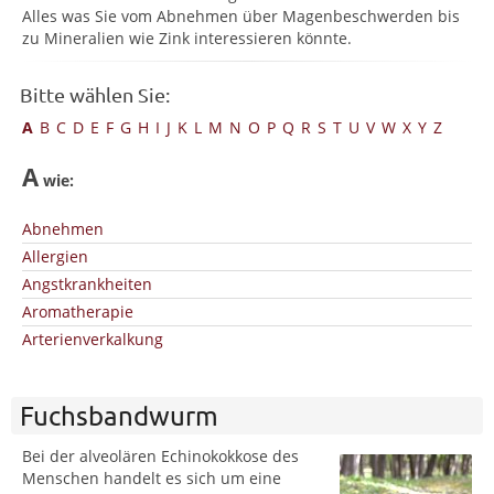
Alles was Sie vom Abnehmen über Magenbeschwerden bis
zu Mineralien wie Zink interessieren könnte.
Bitte wählen Sie:
A
B
C
D
E
F
G
H
I
J
K
L
M
N
O
P
Q
R
S
T
U
V
W
X
Y
Z
A
wie:
Abnehmen
Allergien
Angstkrankheiten
Aromatherapie
Arterienverkalkung
Fuchsbandwurm
Bei der alveolären Echinokokkose des
Menschen handelt es sich um eine