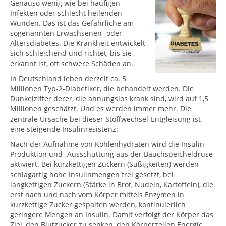
Genauso wenig wie bei häufigen
Infekten oder schlecht heilenden
Wunden. Das ist das Gefährliche am
sogenannten Erwachsenen- oder
Altersdiabetes. Die Krankheit entwickelt
sich schleichend und richtet, bis sie
erkannt ist, oft schwere Schäden an.
In Deutschland leben derzeit ca. 5
Millionen Typ-2-Diabetiker, die behandelt werden. Die
Dunkelziffer derer, die ahnungslos krank sind, wird auf 1,5
Millionen geschätzt. Und es werden immer mehr. Die
zentrale Ursache bei dieser Stoffwechsel-Entgleisung ist
eine steigende Insulinresistenz:
Nach der Aufnahme von Kohlenhydraten wird die Insulin-
Produktion und -Ausschüttung aus der Bauchspeicheldrüse
aktiviert. Bei kurzkettigen Zuckern (Süßigkeiten) werden
schlagartig hohe Insulinmengen frei gesetzt, bei
langkettigen Zuckern (Stärke in Brot, Nudeln, Kartoffeln), die
erst nach und nach vom Körper mittels Enzymen in
kurzkettige Zucker gespalten werden, kontinuierlich
geringere Mengen an Insulin. Damit verfolgt der Körper das
Ziel, den Blutzucker zu senken, den Körperzellen Energie