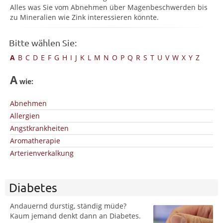
Alles was Sie vom Abnehmen über Magenbeschwerden bis
zu Mineralien wie Zink interessieren könnte.
Bitte wählen Sie:
A
B
C
D
E
F
G
H
I
J
K
L
M
N
O
P
Q
R
S
T
U
V
W
X
Y
Z
A
wie:
Abnehmen
Allergien
Angstkrankheiten
Aromatherapie
Arterienverkalkung
Diabetes
Andauernd durstig, ständig müde?
Kaum jemand denkt dann an Diabetes.