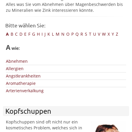
Alles was Sie vom Abnehmen über Magenbeschwerden bis
zu Mineralien wie Zink interessieren könnte.
Bitte wählen Sie:
A
B
C
D
E
F
G
H
I
J
K
L
M
N
O
P
Q
R
S
T
U
V
W
X
Y
Z
A
wie:
Abnehmen
Allergien
Angstkrankheiten
Aromatherapie
Arterienverkalkung
Kopfschuppen
Kopfschuppen sind oft nicht nur ein
kosmetisches Problem, welches sich in