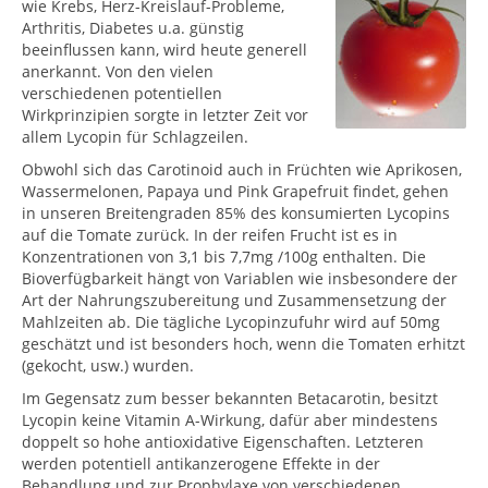
wie Krebs, Herz-Kreislauf-Probleme,
Arthritis, Diabetes u.a. günstig
beeinflussen kann, wird heute generell
anerkannt. Von den vielen
verschiedenen potentiellen
Wirkprinzipien sorgte in letzter Zeit vor
allem Lycopin für Schlagzeilen.
Obwohl sich das Carotinoid auch in Früchten wie Aprikosen,
Wassermelonen, Papaya und Pink Grapefruit findet, gehen
in unseren Breitengraden 85% des konsumierten Lycopins
auf die Tomate zurück. In der reifen Frucht ist es in
Konzentrationen von 3,1 bis 7,7mg /100g enthalten. Die
Bioverfügbarkeit hängt von Variablen wie insbesondere der
Art der Nahrungszubereitung und Zusammensetzung der
Mahlzeiten ab. Die tägliche Lycopinzufuhr wird auf 50mg
geschätzt und ist besonders hoch, wenn die Tomaten erhitzt
(gekocht, usw.) wurden.
Im Gegensatz zum besser bekannten Betacarotin, besitzt
Lycopin keine Vitamin A-Wirkung, dafür aber mindestens
doppelt so hohe antioxidative Eigenschaften. Letzteren
werden potentiell antikanzerogene Effekte in der
Behandlung und zur Prophylaxe von verschiedenen