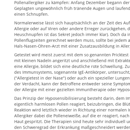
Pollenallergiker zu kämpfen: Anfang Dezember begann der 
Geplagten ungewöhnlich früh tränende Augen und laufende
einen Schnupfen.
Normalerweise lässt sich hauptsächlich an der Zeit des Au
Allergie oder auf Viren oder andere Erreger zurückgehen, 
Heuschnupfen ist das Sekret jedoch immer klar). Doch da 
Pollenflugzeiten gerechnet werden muss, sollte bei jedem
Hals-Nasen-Ohren-Arzt mit einer Zusatzausbildung in Aller
Getestet wird meist zuerst mit dem so genannten Pricktes
mit kleinen Nadeln angeritzt und anschließend mit Extrakte
eine Allergie, bildet sich eine deutliche rote Schwellung. Z
des Immunsystems, sogenannte IgE-Antikörper, untersucht
("Allergietest in der Nase") oder auch ein spezieller Lunge
der Verdacht, kann der Betroffene entweder seine Sympto
der Allergie mit einer gezielten Immuntherapie oder Hypos
Das Prinzip der Hyposensibilisierung besteht darin, dem 
eigentlich harmlosen Pollen reagiert, beizubringen, die Bl
Reaktion wird letztlich wieder in Richtung einer normale
Allergiker dabei die Polleneiweiße, auf die er reagiert, n
Haut gespritzt. Die Therapien sind heute sehr individuell
den Schweregrad der Erkrankung maßgeschneidert werden. S