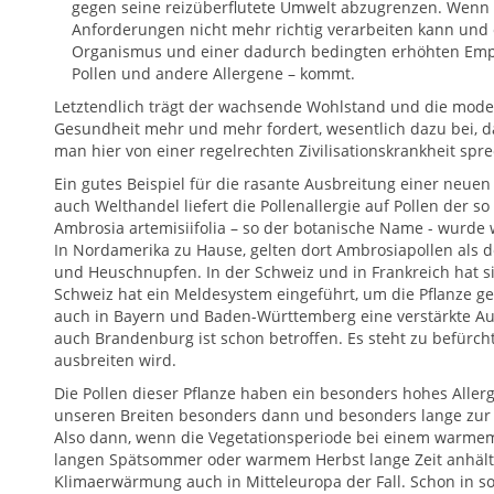
gegen seine reizüberflutete Umwelt abzugrenzen. Wenn e
Anforderungen nicht mehr richtig verarbeiten kann und
Organismus und einer dadurch bedingten erhöhten Empf
Pollen und andere Allergene – kommt.
Letztendlich trägt der wachsende Wohlstand und die mod
Gesundheit mehr und mehr fordert, wesentlich dazu bei, d
man hier von einer regelrechten Zivilisationskrankheit spr
Ein gutes Beispiel für die rasante Ausbreitung einer neuen
auch Welthandel liefert die Pollenallergie auf Pollen der
Ambrosia artemisiifolia – so der botanische Name - wurde 
In Nordamerika zu Hause, gelten dort Ambrosiapollen als d
und Heuschnupfen. In der Schweiz und in Frankreich hat si
Schweiz hat ein Meldesystem eingeführt, um die Pflanze gezi
auch in Bayern und Baden-Württemberg eine verstärkte Au
auch Brandenburg ist schon betroffen. Es steht zu befürcht
ausbreiten wird.
Die Pollen dieser Pflanze haben ein besonders hohes Allerg
unseren Breiten besonders dann und besonders lange zur
Also dann, wenn die Vegetationsperiode bei einem warmem 
langen Spätsommer oder warmem Herbst lange Zeit anhält
Klimaerwärmung auch in Mitteleuropa der Fall. Schon in s