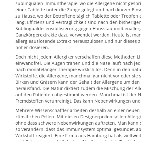
sublingualen Immuntherapie, wo die Allergene nicht gespri
einer Tablette unter die Zunge gelegt und nach kurzer Ein
zu Hause, wo der Betroffene täglich Tablette oder Tropfen
lang. Effizienz und Verträglichkeit sind nach den bisherigen
Sublingualdesensibilisierung gegen Hausstaubmilbenallerg
Ganzkörperextrakte dazu verwendet werden. Heute ist man h
allergieauslösende Extrakt herauszulösen und nur dieses
höher dosieren.
Doch nicht jedem Allergiker verschaffen diese Methoden Li
einwandfrei. Die Augen tränen und die Nase läuft nach je
nach monatelanger Therapie wirklich los. Denn in den natü
Wirkstoffe, die Allergene, manchmal gar nicht vor oder sie 
Birken und Gräsern kann der Gehalt der Allergene um den
herausfand. Die Natur diktiert zudem die Mischung der All
auf den Patienten abgestimmt werden. Manchmal ist der N
Fremdstoffen verunreinigt. Das kann Nebenwirkungen und 
Mehrere Wissenschaftler arbeiten deshalb an einer neuen
künstlichen Pollen. Mit diesen Designerpollen sollen Allerg
ohne dass schwere Nebenwirkungen auftreten. Man kann di
so verändern, dass das Immunsystem optimal gesundet, aber
Wirkstoff reagiert. Eine Firma aus Hamburg hat als weltwe