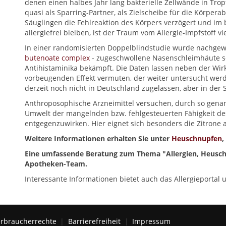
denen einen halbes Jahr lang bakterielle Zellwände in Tro
quasi als Sparring-Partner, als Zielscheibe für die Körpera
Säuglingen die Fehlreaktion des Körpers verzögert und im 
allergiefrei bleiben, ist der Traum vom Allergie-Impfstoff v
In einer randomisierten Doppelblindstudie wurde nachgew
butenoate complex
- zugeschwollene Nasenschleimhäute sc
Antihistaminika bekämpft. Die Daten lassen neben der Wirk
vorbeugenden Effekt vermuten, der weiter untersucht werden
derzeit noch nicht in Deutschland zugelassen, aber in der 
Anthroposophische Arzneimittel versuchen, durch so gena
Umwelt der mangelnden bzw. fehlgesteuerten Fähigkeit de
entgegenzuwirken. Hier eignet sich besonders die Zitrone a
Weitere Informationen erhalten Sie unter
Heuschnupfen
,
Eine umfassende Beratung zum Thema "Allergien, Heusch
Apotheken-Team.
Interessante Informationen bietet auch das Allergieportal 
rbraucherrechte
Barrierefreiheit
Impressum