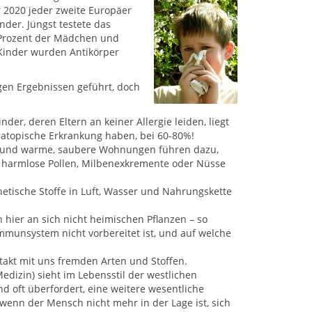
 2020 jeder zweite Europäer
inder. Jüngst testete das
0 Prozent der Mädchen und
r Kinder wurden Antikörper
gen Ergebnissen geführt, doch
der, deren Eltern an keiner Allergie leiden, liegt
e atopische Erkrankung haben, bei 60-80%!
n und warme, saubere Wohnungen führen dazu,
 harmlose Pollen, Milbenexkremente oder Nüsse
etische Stoffe in Luft, Wasser und Nahrungskette
hier an sich nicht heimischen Pflanzen – so
munsystem nicht vorbereitet ist, und auf welche
akt mit uns fremden Arten und Stoffen.
dizin) sieht im Lebensstil der westlichen
d oft überfordert, eine weitere wesentliche
wenn der Mensch nicht mehr in der Lage ist, sich