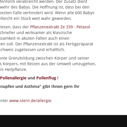
pfenform verabreicht werden. Der Zusatz dient
bwehr des Babys. Die Hoffnung ist, dass bei den
besten Falle verhindert wird. Wenn alle 600 Babys
ielleicht ein Stück weit wahr geworden.
iesen, dass der
Pflanzenextrakt Ze 339 - Petasol
hneller und wirksamer als klassische
samkeit in akuten Fällen auch einen
 soll. Der Pflanzenextrakt ist als Fertigpräparat
Schweiz zugelassen und erhältlich.
nnte Grenzbildung zwischen Körper und seiner
s Körpers, mit Reizen aus der Umwelt umzugehen,
ls Heilpflanze.
Pollenallergie
und
Pollenflug
!
nupfen und Asthma" gibt Ihnen gern Ihr
unter
www.stern.de/allergie
.