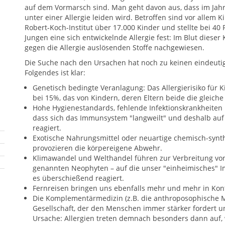
auf dem Vormarsch sind. Man geht davon aus, dass im Jahr
unter einer Allergie leiden wird. Betroffen sind vor allem K
Robert-Koch-Institut über 17.000 Kinder und stellte bei 4
Jungen eine sich entwickelnde Allergie fest: Im Blut diese
gegen die Allergie auslösenden Stoffe nachgewiesen.
Die Suche nach den Ursachen hat noch zu keinen eindeuti
Folgendes ist klar:
Genetisch bedingte Veranlagung: Das Allergierisiko für Kin
bei 15%, das von Kindern, deren Eltern beide die gleich
Hohe Hygienestandards, fehlende Infektionskrankheite
dass sich das Immunsystem "langweilt" und deshalb auf
reagiert.
Exotische Nahrungsmittel oder neuartige chemisch-synth
provozieren die körpereigene Abwehr.
Klimawandel und Welthandel führen zur Verbreitung von 
genannten Neophyten – auf die unser "einheimisches" Im
es überschießend reagiert.
Fernreisen bringen uns ebenfalls mehr und mehr in Kont
Die Komplementärmedizin (z.B. die anthroposophische Me
Gesellschaft, der den Menschen immer stärker fordert un
Ursache: Allergien treten demnach besonders dann auf, 