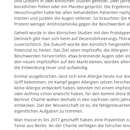
und Gräsern in zwei klinischen Studien getestet. Zwei Jahr
künstlichen Pollen oder ein Placebo gespritzt. Die Ergebni
Heuschnupfen hatte bei allen behandelten Patienten na
tränten und juckten die Augen seltener. So brauchten die A
Prozent weniger Antihistaminika gegen die Beschwerden al
Geheilt wurde in den klinischen Studien mit den Prototype
Dennoch gibt man sich beim auf Desensibilisierungs-Ther
zuversichtlich: Die Zukunft würde den künstlich hergestellt
Potenzial zu heilen. Das Ziel seien Impfstoffe, die Allergien 
Beschwerden hervorriefen, etwa brennende Augen oder eine
den neuen Impfstoffen auf den Markt kämen, würden allerdi
die Entwicklung teuer und aufwändig.
Einmal ausgebrochen, lässt sich eine Allergie heute nur d
Griff bekommen. Im Kampf gegen Allergien setzen Forsche
keine Allergie entwickelt haben, könnten mit einem Impfs
oder Asthma schon erwischt haben, für den kommt diese B
Berliner Charité wollen deshalb in den nächsten zehn Jahr
entdecken. Ziel der Wissenschaft ist es, die fehlgesteuert
eigentlichen Aufgaben zu trimmen.
Man müsse es bis 2017 geschafft haben, eine Prävention zu 
Tenor aus Berlin. An der Charité verfolgen die Forscher ein