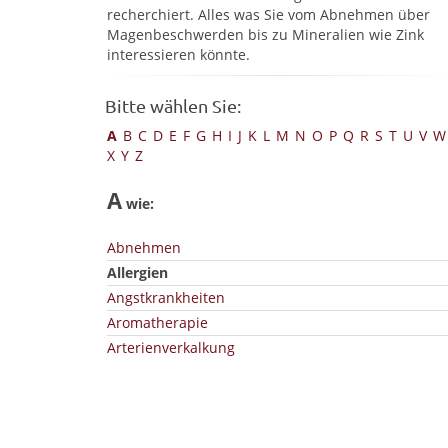
recherchiert. Alles was Sie vom Abnehmen über
Magenbeschwerden bis zu Mineralien wie Zink
interessieren könnte.
Bitte wählen Sie:
A
B
C
D
E
F
G
H
I
J
K
L
M
N
O
P
Q
R
S
T
U
V
W
X
Y
Z
A
wie:
Abnehmen
Allergien
Angstkrankheiten
Aromatherapie
Arterienverkalkung