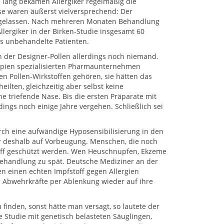
e lang bekamen Allergiker regelmäßig die
sse waren äußerst vielversprechend: Der
chgelassen. Nach mehreren Monaten Behandlung
llergiker in der Birken-Studie insgesamt 60
s unbehandelte Patienten.
n der Designer-Pollen allerdings noch niemand.
apien spezialisierten Pharmaunternehmen
en Pollen-Wirkstoffen gehören, sie hätten das
heilten, gleichzeitig aber selbst keine
 triefende Nase. Bis die ersten Präparate mit
ngs noch einige Jahre vergehen. Schließlich sei
urch eine aufwändige Hyposensibilisierung in den
r deshalb auf Vorbeugung. Menschen, die noch
toff geschützt werden. Wen Heuschnupfen, Ekzeme
ehandlung zu spät. Deutsche Mediziner an der
en einen echten Impfstoff gegen Allergien
en Abwehrkräfte per Ablenkung wieder auf ihre
finden, sonst hätte man versagt, so lautete der
e Studie mit genetisch belasteten Säuglingen,