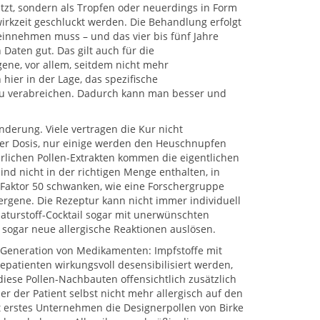
tzt, sondern als Tropfen oder neuerdings in Form
wirkzeit geschluckt werden. Die Behandlung erfolgt
 einnehmen muss – und das vier bis fünf Jahre
 Daten gut. Das gilt auch für die
ene, vor allem, seitdem nicht mehr
ier in der Lage, das spezifische
 zu verabreichen. Dadurch kann man besser und
nderung. Viele vertragen die Kur nicht
der Dosis, nur einige werden den Heuschnupfen
rlichen Pollen-Extrakten kommen die eigentlichen
sind nicht in der richtigen Menge enthalten, in
 Faktor 50 schwanken, wie eine Forschergruppe
ergene. Die Rezeptur kann nicht immer individuell
aturstoff-Cocktail sogar mit unerwünschten
sogar neue allergische Reaktionen auslösen.
 Generation von Medikamenten: Impfstoffe mit
iepatienten wirkungsvoll desensibilisiert werden,
ese Pollen-Nachbauten offensichtlich zusätzlich
 der Patient selbst nicht mehr allergisch auf den
it erstes Unternehmen die Designerpollen von Birke