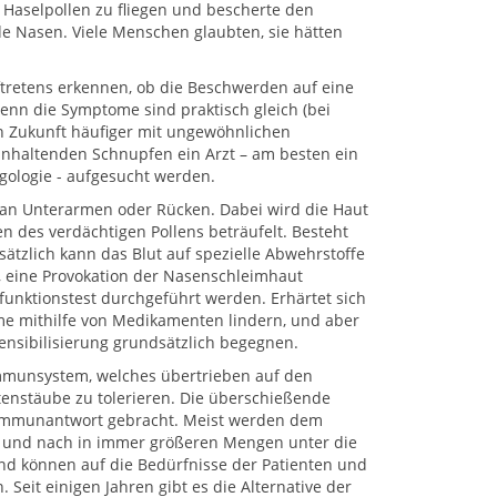
Haselpollen zu fliegen und bescherte den
 Nasen. Viele Menschen glaubten, sie hätten
ftretens erkennen, ob die Beschwerden auf eine
denn die Symptome sind praktisch gleich (bei
in Zukunft häufiger mit ungewöhnlichen
 anhaltenden Schnupfen ein Arzt – am besten ein
gologie - aufgesucht werden.
t an Unterarmen oder Rücken. Dabei wird die Haut
n des verdächtigen Pollens beträufelt. Besteht
usätzlich kann das Blut auf spezielle Abwehrstoffe
, eine Provokation der Nasenschleimhaut
nfunktionstest durchgeführt werden. Erhärtet sich
me mithilfe von Medikamenten lindern, und aber
ensibilisierung grundsätzlich begegnen.
Immunsystem, welches übertrieben auf den
ütenstäube zu tolerieren. Die überschießende
n Immunantwort gebracht. Meist werden dem
ach und nach in immer größeren Mengen unter die
 und können auf die Bedürfnisse der Patienten und
eit einigen Jahren gibt es die Alternative der