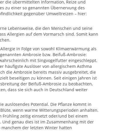
r die übermittelten Information, Reize und
 es zu einer so genannten Übernervung des
indlichkeit gegenüber Umweltreizen – hier:
erne Lebensweise, die den Menschen und seine
ass Allergien auf dem Vormarsch sind. Somit kann
echen.
 Allergie in Folge von sowohl Klimaerwärmung als
 so genannten Ambrosie bzw. Beifuß-Ambrosie:
wahrscheinlich mit Singvogelfutter eingeschleppt.
er häufigste Auslöser von allergischem Asthma
ch die Ambrosie bereits massiv ausgebreitet, die
elt beseitigen zu können. Seit einigen Jahren ist
sbreitung der Beifuß-Ambrosie zu beobachten,
en, dass sie sich auch in Deutschland weiter
ie auslösendes Potential. Die Pflanze kommt in
 Blüte, wenn warme Witterungsperioden anhalten.
Frühling zeitig einsetzt oder/und bei einem
. Und genau dies ist im Zusammenhang mit der
o manchem der letzten Winter hatten