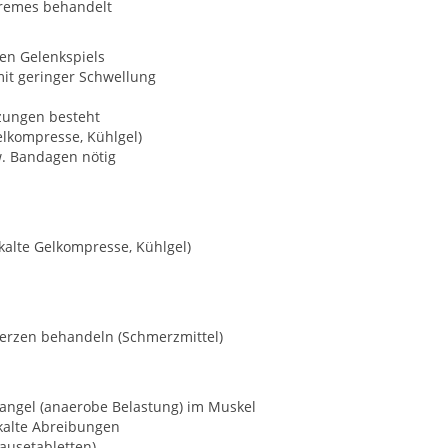
Cremes behandelt
en Gelenkspiels
it geringer Schwellung
tzungen besteht
Gelkompresse, Kühlgel)
. Bandagen nötig
 kalte Gelkompresse, Kühlgel)
hmerzen behandeln (Schmerzmittel)
mangel (anaerobe Belastung) im Muskel
kalte Abreibungen
rausetabletten)