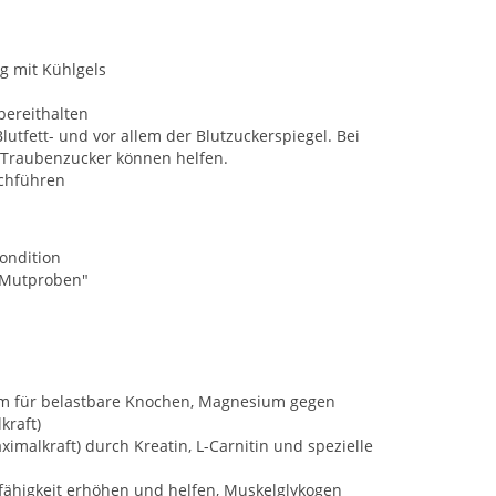
g mit Kühlgels
bereithalten
lutfett- und vor allem der Blutzuckerspiegel. Bei
er Traubenzucker können helfen.
rchführen
ondition
"Mutproben"
um für belastbare Knochen, Magnesium gegen
kraft)
imalkraft) durch Kreatin, L-Carnitin und spezielle
fähigkeit erhöhen und helfen, Muskelglykogen