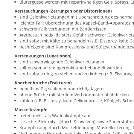
Blutergüsse werden mit Heparin-haltigen Gels, Sprays, 
Verstauchungen (Zerrungen oder Distorsionen)
sind Gelenkverletzungen mit Überschreitung des normal
leichter Fall: Überdehnung des Kapsel-Band-Apparates m
schwerer Fall: verbunden mit Bänderrissen
Arztbesuch nötig, da stets Gefahr schwerer Gelenkverle
sind sofort mit Kälte zu behandeln (z.B. Eisspray, kalte 
nachfolgend sind Kompressions- und Stützverbände bzw
Verrenkungen (Luxationen)
sind schwerwiegende Gelenkverletzungen
sollten vom Arzt eingerenkt und behandelt werden
sind sofort ruhig zu stellen und zu kühlen (z.B. Eisspray,
Knochenbrüche (Frakturen)
behelfsmäßig schienen und richtig lagern
offene Brüche mit sterilem Verbandmaterial abdecken
kühlen (z.B. Eisspray, kalte Gelkompresse, Kühlgel), Sc
Muskelkrämpfe
treten meist als Wadenkrämpfe auf
Ursache: Elektrolyt- (durch Schwitzen) sowie Sauerstoff
Krampflösung durch Muskeldehnung, Muskellockerung, 
Vorbeugung: Elektrolytgetränke, Mineralstoffe (z.B. als B