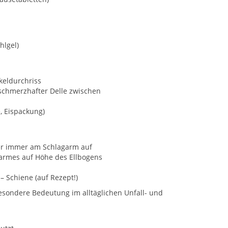
hlgel)
keldurchriss
schmerzhafter Delle zwischen
e, Eispackung)
 er immer am Schlagarm auf
armes auf Höhe des Ellbogens
– Schiene (auf Rezept!)
esondere Bedeutung im alltäglichen Unfall- und