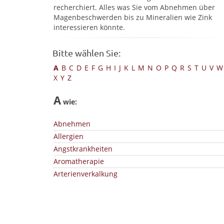
recherchiert. Alles was Sie vom Abnehmen über
Magenbeschwerden bis zu Mineralien wie Zink
interessieren könnte.
Bitte wählen Sie:
A
B
C
D
E
F
G
H
I
J
K
L
M
N
O
P
Q
R
S
T
U
V
W
X
Y
Z
A
wie:
Abnehmen
Allergien
Angstkrankheiten
Aromatherapie
Arterienverkalkung