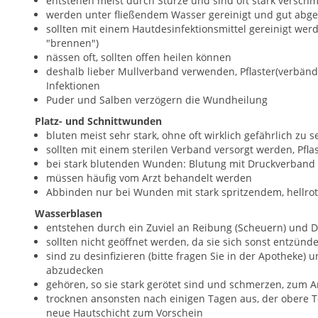
entstehen meist durch Stürze und sind oft stark verschm
werden unter fließendem Wasser gereinigt und gut abget
sollten mit einem Hautdesinfektionsmittel gereinigt werde
"brennen")
nässen oft, sollten offen heilen können
deshalb lieber Mullverband verwenden, Pflaster(verbänd
Infektionen
Puder und Salben verzögern die Wundheilung
Platz- und Schnittwunden
bluten meist sehr stark, ohne oft wirklich gefährlich zu s
sollten mit einem sterilen Verband versorgt werden, Pflas
bei stark blutenden Wunden: Blutung mit Druckverband
müssen häufig vom Arzt behandelt werden
Abbinden nur bei Wunden mit stark spritzendem, hellrot
Wasserblasen
entstehen durch ein Zuviel an Reibung (Scheuern) und D
sollten nicht geöffnet werden, da sie sich sonst entzün
sind zu desinfizieren (bitte fragen Sie in der Apotheke
abzudecken
gehören, so sie stark gerötet sind und schmerzen, zum Ar
trocknen ansonsten nach einigen Tagen aus, der obere Te
neue Hautschicht zum Vorschein