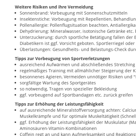
Weitere Risiken und ihre Vermeidung
Sonnenbrand: Vorbeugung mit Sonnenschutzmitteln
Insektenstiche: Vorbeugung mit Repellentien, Behandlun
Pollenallergie: Pollenflugsituation beachten, Antiallergika
Dehydrierung: Mineralwasser, isotonische Getränke etc. 
Unterzuckerung: durch sportliche Betätigung fallen der B
Diabetikern ist ggf. Vorsicht geboten. Sportlerriegel od
Überlastungen: Gesundheits- und Belastungs-Check du
Tipps zur Vorbeugung von Sportverletzungen
ausreichend Aufwärmen und abschließendes Stretching
regelmäßiges Training mit allmählicher Steigerung der K
besonnenes Agieren, Vermeiden unnötiger Risiken und 
sorgfältige Wartung des Sportgerätes
so notwendig, Tragen von spezieller Bekleidung
ggf. vorbeugend auf Sportbandagen etc. zurück greifen
Tipps zur Erhöhung der Leistungsfähigkeit
auf ausreichende Mineralstoffversorgung achten: Calci
Muskelkrämpfe und für optimale Muskeltätigkeit (Schnell
ggf. Erhöhung der Leistungsfähigkeit der Muskulatur (Max
Aminosäuren-Vitamin-Kombinationen
Coffein regt an und kann Aufmerksamkeit und Reaktions