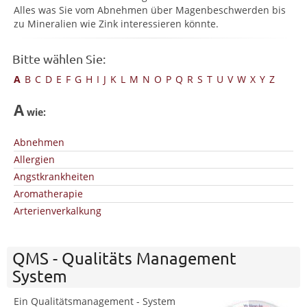
Alles was Sie vom Abnehmen über Magenbeschwerden bis
zu Mineralien wie Zink interessieren könnte.
Bitte wählen Sie:
A
B
C
D
E
F
G
H
I
J
K
L
M
N
O
P
Q
R
S
T
U
V
W
X
Y
Z
A
wie:
Abnehmen
Allergien
Angstkrankheiten
Aromatherapie
Arterienverkalkung
QMS - Qualitäts Management
System
Ein Qualitätsmanagement - System