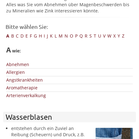
Alles was Sie vom Abnehmen über Magenbeschwerden bis
zu Mineralien wie Zink interessieren könnte.
Bitte wählen Sie:
A
B
C
D
E
F
G
H
I
J
K
L
M
N
O
P
Q
R
S
T
U
V
W
X
Y
Z
A
wie:
Abnehmen
Allergien
Angstkrankheiten
Aromatherapie
Arterienverkalkung
Wasserblasen
entstehen durch ein Zuviel an
Reibung (Scheuern) und Druck, z.B.